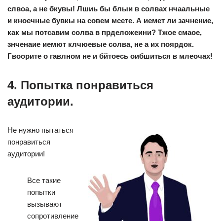
слвоа, а не бкувы! Лшиь бы блыи в солвах нчаальные
и кноечные бувкы на совем мсете. А иемет ли зачнение,
как мы потсавим солва в прделожеини? Тжое смаое,
знченаие иемют клчюевые солва, не а их поярдок.
Гвоорите о гавлном не и бйтоесь оибшиться в млеочах!
4. Попытка понравиться
аудитории.
Не нужно пытаться
понравиться
аудитории!
Все такие
попытки
вызывают
сопротивление